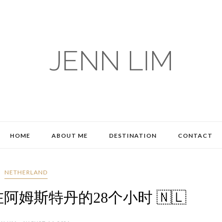
JENN LIM
HOME
ABOUT ME
DESTINATION
CONTACT
NETHERLAND
erdam 在阿姆斯特丹的28个小时 🇳🇱