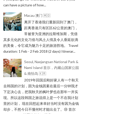
can have a picture of how...
Macau 澳门 🇲🇴
离开了香港我们重新回到了澳门，
距离香港只有区区62公里的澳门，
常被誉为亚洲的拉斯维加斯，凭借
其多元化的文化习俗与风土人情及令人垂延欲滴
的美食，令它成为魅力十足的旅游胜地。 Travel
duration: 1 Feb - 2 Feb 2018 (2 days) Itinerar...
Seoul, Naejangsan National Park &
Nami Island 首尔，内藏山国家公园
& 南怡岛 🇰🇷
2019年回国后刚好家人有一个秋天
去韩国的计划，因为金钱因素在最后一分钟我才
下定决心去，把我秋天的枫叶梦也在那年一并实
现。所以这段韩国之旅说得上是一个不在我计划
里的计划， 现在回想起来幸好当时没有因为金钱
却步，不然今日不懂何时才能出去了。😢 首尔