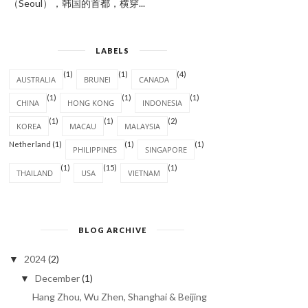
（Seoul），韩国的首都，横穿...
LABELS
(1)
(1)
(4)
AUSTRALIA
BRUNEI
CANADA
(1)
(1)
(1)
CHINA
HONG KONG
INDONESIA
(1)
(1)
(2)
KOREA
MACAU
MALAYSIA
Netherland
(1)
(1)
(1)
PHILIPPINES
SINGAPORE
(1)
(15)
(1)
THAILAND
USA
VIETNAM
BLOG ARCHIVE
2024
(2)
▼
December
(1)
▼
Hang Zhou, Wu Zhen, Shanghai & Beijing