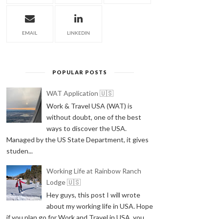
EMAIL
LINKEDIN
POPULAR POSTS
WAT Application 🇺🇸
Work & Travel USA (WAT) is
without doubt, one of the best
ways to discover the USA.
Managed by the US State Department, it gives
studen...
Working Life at Rainbow Ranch
Lodge 🇺🇸
Hey guys, this post I will wrote
about my working life in USA. Hope
if you plan go for Work and Travel in USA, you